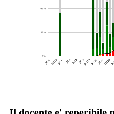
66%
33%
0%
[B] 5
[B,C] 7
[B] 32
[B] 13
[B] 6
[B]
[B] 8
[B] 37
[B] 10
[B] 12
[B] 26
Il docente e' reperibile 