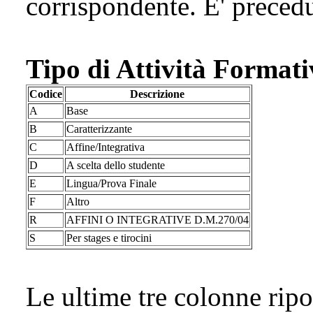
corrispondente. E' preced
Tipo di Attività Format
Codice
Descrizione
A
Base
B
Caratterizzante
C
Affine/Integrativa
D
A scelta dello studente
E
Lingua/Prova Finale
F
Altro
R
AFFINI O INTEGRATIVE D.M.270/04
S
Per stages e tirocini
Le ultime tre colonne ripo