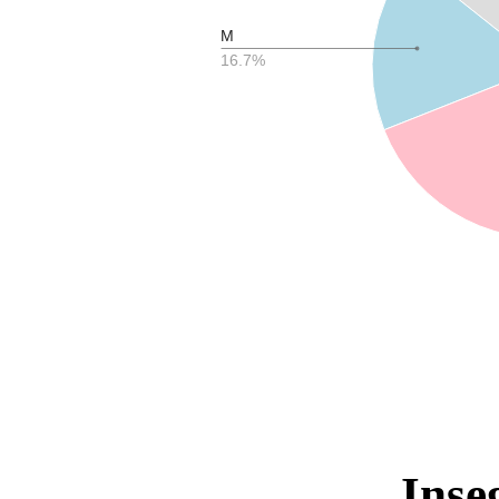
M
16.7%
Inse