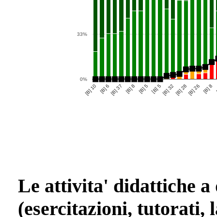
33%
0%
[B] 10
[B] 8
[B] 32
[B] 8
[B] 37
[B] 5
[B] 26
[B] 6
[B] 5
[B] 28
Le attivita' didattiche a
(esercitazioni, tutorati, 