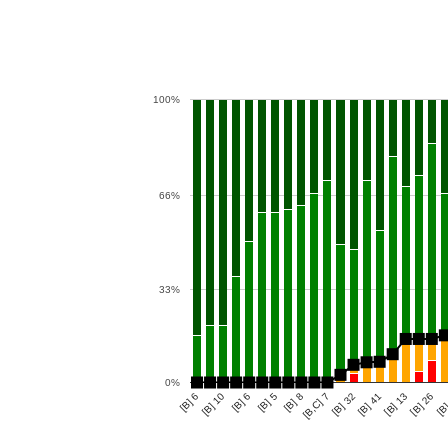
100%
66%
33%
0%
[B] 8
[B] 32
[B] 13
[B] 10
[B] 5
[B]
[B,C] 7
[B] 41
[B] 6
[B] 6
[B] 26