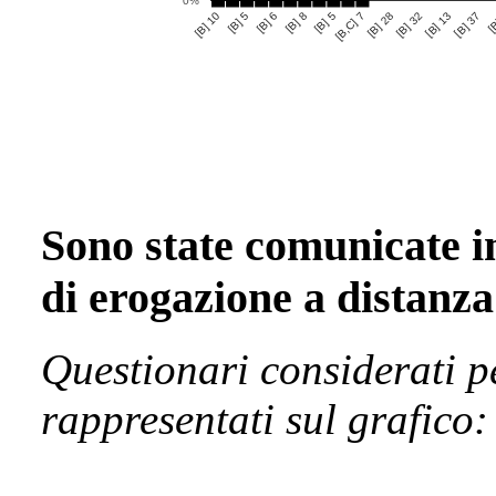
0%
[B] 5
[B] 28
[B] 13
[B] 5
[B] 8
[B
[B,C] 7
[B] 32
[B] 10
[B] 6
[B] 37
Sono state comunicate i
di erogazione a distanza 
Questionari considerati p
rappresentati sul grafico: