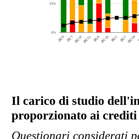
33%
0%
[B] 1
[B] 7
[B] 19
[B] 11
[B] 19
[B] 5
[B] 7
[B] 13
[
[B] 6
Il carico di studio dell'
proporzionato ai crediti
Questionari considerati p