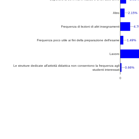
2.15%
2.15%
Altro
4.
4.
Frequenza di lezioni di altri insegnamenti
1.49%
1.49%
Frequenza poco utile ai fini della preparazione dell'esame
Lavoro
Le strutture dedicate all'attività didattica non consentono la frequenza agli
0.66%
0.66%
studenti interessati
0