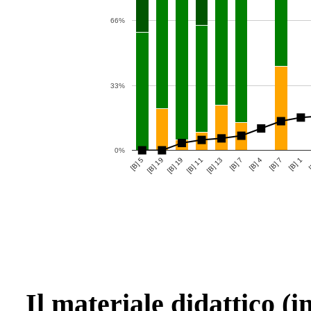
66%
33%
0%
[B] 4
[B] 19
[B] 1
[B] 11
[B] 7
[B] 5
[B] 7
[B] 19
[
[B] 13
Il materiale didattico (i