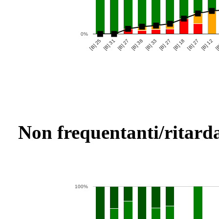
0%
[B] 18
[B] 31
[B] 12
[B] 38
[B] 27
[B] 25
[B] 27
[B] 27
[B
[B] 33
Non frequentanti/ritarda
100%