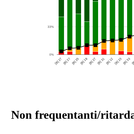
33%
0%
[B] 12
[B] 27
[B] 33
[B] 18
[B] 31
[B] 27
[B] 23
[B] 25
[B
[B] 27
Non frequentanti/ritarda