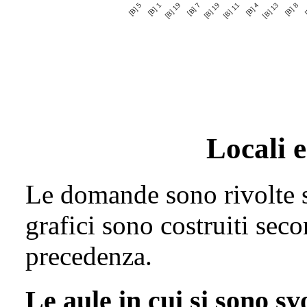
[B] 4
[B] 1
[B] 8
[B] 7
[B] 11
[B] 5
[B] 13
[B] 19
[
[B] 19
Locali e
Le domande sono rivolte so
grafici sono costruiti seco
precedenza.
Le aule in cui si sono sv