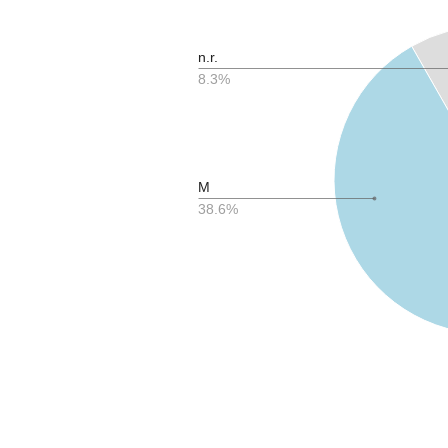
n.r.
8.3%
M
38.6%