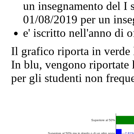
un insegnamento del I 
01/08/2019 per un inse
e' iscritto nell'anno di 
Il grafico riporta in verde
In blu, vengono riportate 
per gli studenti non freque
Superiore al 50%
2.81%
2.81%
Superiore al 50% ma in ritardo o di un altro anno