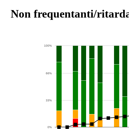
Non frequentanti/ritarda
100%
66%
33%
0%