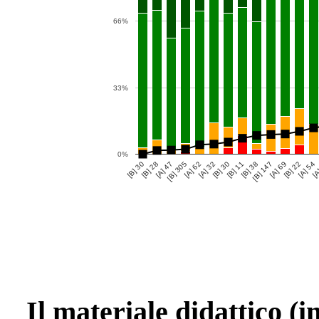
66%
33%
0%
[B] 30
[B] 28
[A] 47
[B] 305
[A] 62
[A] 32
[B] 30
[B] 11
[B] 38
[B] 147
[A] 69
[B] 22
[A] 54
[A
Il materiale didattico (i