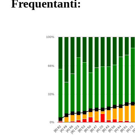
Frequentanti:
100%
66%
33%
0%
[B] 82
[A] 49
[A] 86
[B] 123
[B] 53
[B] 50
[B] 47
[A] 20
[B] 43
[B] 55
[A] 64
[B] 61
[A] 23
[A