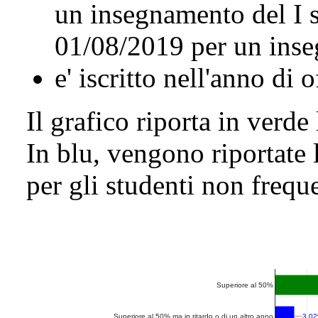
un insegnamento del I 
01/08/2019 per un inse
e' iscritto nell'anno di 
Il grafico riporta in verde
In blu, vengono riportate 
per gli studenti non freque
Superiore al 50%
3.0
3.0
Superiore al 50% ma in ritardo o di un altro anno