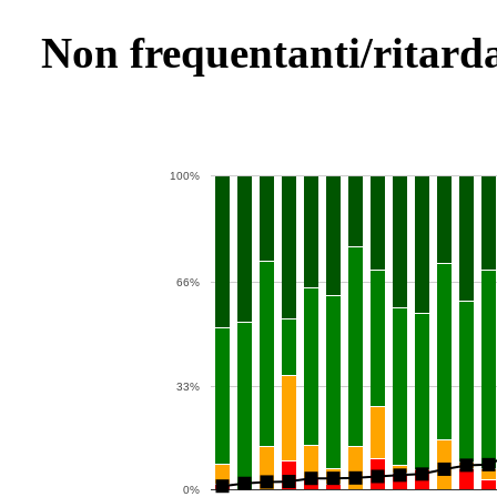
Non frequentanti/ritarda
100%
66%
33%
0%