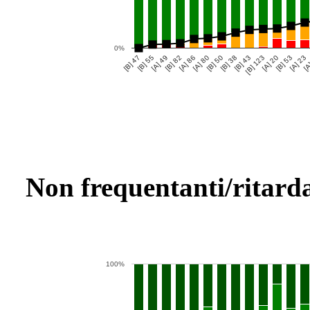
0%
[B] 47
[B] 55
[A] 49
[B] 82
[A] 86
[A] 80
[B] 50
[B] 38
[B] 43
[B] 123
[A] 20
[B] 53
[A] 23
[A
Non frequentanti/ritarda
100%