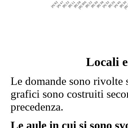
[A] 62
[A] 47
[B] 22
[B] 11
[B] 28
[B] 305
[B] 22
[B] 30
[B] 38
[A] 32
[B] 25
[A] 45
[B] 30
[B]
Locali e
Le domande sono rivolte so
grafici sono costruiti seco
precedenza.
Le aule in cui si sono sv