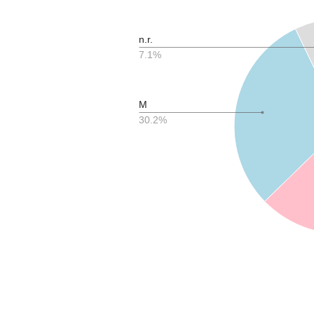
n.r.
7.1%
M
30.2%