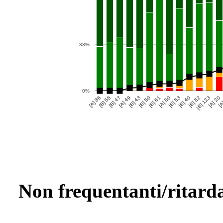
33%
0%
[A] 86
[B] 55
[B] 47
[A] 49
[B] 43
[B] 50
[B] 61
[A] 80
[B] 53
[B] 40
[B] 82
[B] 123
[A] 20
[A
Non frequentanti/ritarda