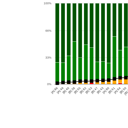
100%
66%
33%
0%
[A] 86
[A] 49
[B] 40
[B] 38
[B] 55
[B] 82
[B] 53
[B] 47
[B] 43
[A] 80
[B] 61
[A] 64
[B] 50
[B]