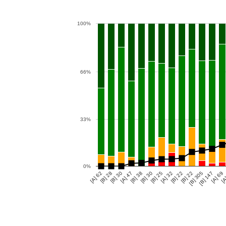
100%
66%
33%
0%
[A] 62
[B] 28
[B] 30
[A] 47
[B] 38
[B] 30
[B] 25
[A] 32
[B] 22
[B] 22
[B] 305
[B] 147
[A] 69
[A