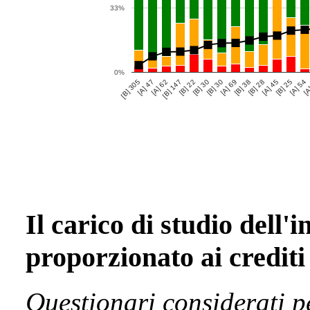
33%
0%
[B] 305
[A] 47
[A] 62
[B] 147
[B] 22
[B] 30
[B] 30
[A] 69
[B] 38
[B] 28
[A] 45
[B] 25
[A] 54
[A
Il carico di studio dell'
proporzionato ai crediti
Questionari considerati p