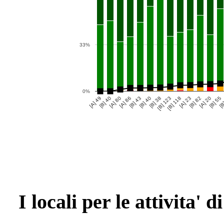
33%
0%
[A] 49
[B] 40
[A] 80
[A] 86
[B] 43
[B] 40
[B] 38
[B] 123
[B] 118
[A] 23
[B] 82
[A] 20
[B] 55
[B
I locali per le attivita'