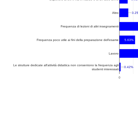
3.2
3.2
Altro
Frequenza di lezioni di altri insegnamenti
5.63%
Frequenza poco utile ai fini della preparazione dell'esame
Lavoro
Le strutture dedicate all'attività didattica non consentono la frequenza agli
0.42%
0.42%
studenti interessati
0