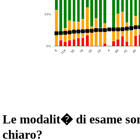
33%
0%
16
8
41
79
4
114
45
20
84
55
Le modalit� di esame son
chiaro?