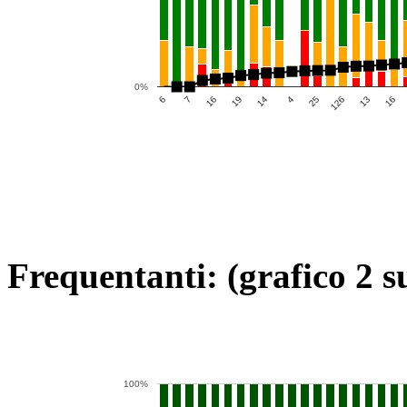
0%
4
6
13
19
25
7
16
14
126
16
Frequentanti: (grafico 2 s
100%