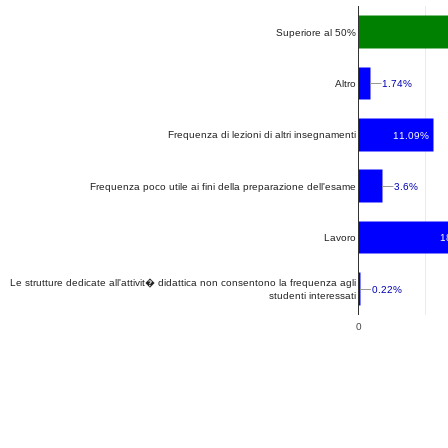
Superiore al 50%
1.74%
1.74%
Altro
Frequenza di lezioni di altri insegnamenti
11.09%
3.6%
3.6%
Frequenza poco utile ai fini della preparazione dell'esame
1
Lavoro
Le strutture dedicate all'attivit� didattica non consentono la frequenza agli
0.22%
0.22%
studenti interessati
0