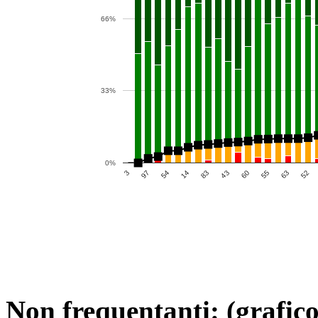
66%
33%
0%
43
3
63
14
60
97
52
83
55
54
Non frequentanti: (grafico