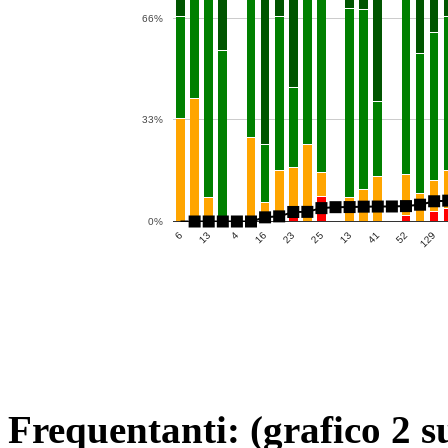
66%
33%
0%
25
6
52
16
13
13
129
23
41
4
Frequentanti: (grafico 2 s