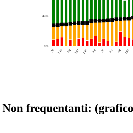
33%
0%
18
70
44
167
75
143
163
146
14
98
Non frequentanti: (grafico