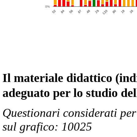
0%
29
52
18
87
133
84
16
48
80
56
Il materiale didattico (in
adeguato per lo studio de
Questionari considerati per
sul grafico: 10025