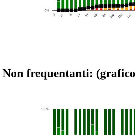
0%
69
3
100
74
64
27
137
97
103
8
Non frequentanti: (grafico
100%